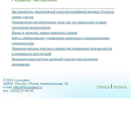
Как вырастить декоративный и высокоурожайный миндаль Луиза на
своем участке
Производство металлических опор: как это происходит и какие
технологии используются
Дроны в геодезии: новые горизонты съемки
Ключ к эффективному управлению проектами и лицензированию
строительства
Лазерные методы очистки и сварки для повышения долговечности
и надежности конструкций
Инновационные методы лазерной очистки для различных
материалов
© 2014 Luxusplast
180007, Россия, г.Псков, Коммунальная, 18
|
Новости
Контакты
e-mail:
office@luxusplast.ru
тел.: (8112) 57-64-44