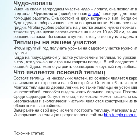
Чудо-лопата
Имея на своем загородном участке чудо – лопату, она позволит 
надежная.
Чудолопата
(приобретенная
здесь
) подходит для люде
помощью работать. Она состоит из двух встречных вил. Когда он
будет делать оборачивание земли во время копки. На полосе по
грядки. Чтобы удобно работать на участке землю нужно перекаты
тяжести грунта нужно передвигаться на шаг от 10 до 20 см, за ч
решение за вами. Вы сможете купить готовую лопату или сделат
Теплицы на вашем участке
Чтобы круглый год получать урожай на садовом участке нужно и
руками.
Когда на приусадебном участке установлены теплицы, то урожай 
в том, что урожаю не страшны капризы погоды. В ней создается
овощей. Здесь можно устроить оранжерею и круглый год любоват
Что является основой теплиц
Состоят теплицы из нескольких частей, их основой является кар
зависимости от крепости вашей постройки. Он может быть из ста
Монтаж теплицы из дерева легкий, но такие теплицы не устойчи
износостойкий, способен выдерживать большие нагрузки. Поэтом
Среди садоводов бытует мнение, что металл может негативно ск
безопасными и экологически чистыми являются конструкции из п
обеспокоить застройщика.
Выбирайте на свой вкус их чего построить теплицу. Материала д
Информация о теплицах предоставлена сайтом
http://teplo-prom.r
Похожие статьи: