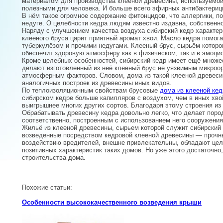
материалом для производства клееной древесины, используемо
полезными для человека. И больше всего эфирных антибактериц
В нём такое огромное содержание фитонцидов, что аллергики, п
недуге. О целебности кедра людям известно издавна, собственно
Наряду с улучшением качества воздуха сибирский кедр характе
клееного бруса царит приятный аромат хвои. Масло кедра помог
туберкулёзом и прочими недугами. Клееный брус, сырьём которог
обеспечит здоровую атмосферу как в физическом, так и в эмоци
Кроме целебных особенностей, сибирский кедр имеет ещё множе
делают изготовленный из неё клееный брус не уязвимым микроо
атмосферным факторов. Словом, дома из такой клееной древесин
аналогичных построек из древесины иных видов.
По теплоизоляционным свойствам брусовые
дома из клееной ке
сибирском кедре больше капилляров с воздухом, чем в иных хво
выигрышнее многих других сортов. Благодаря этому строения из
Обрабатывать древесину кедра довольно легко, что делает пород
соответственно, построенным с использованием него сооружения
Жильё из клееной древесины, сырьем которой служит сибирский 
возведенные посредством кедровой клееной древесины — прочны
воздействию вредителей, внешне привлекательны, обладают цел
позитивных характеристик таких домов. Но уже этого достаточно
строительства дома.
Похожие статьи:
Особенности высококачественного возведения крыши