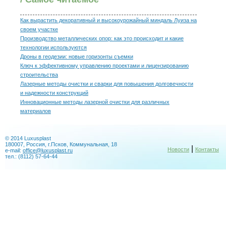
Как вырастить декоративный и высокоурожайный миндаль Луиза на
своем участке
Производство металлических опор: как это происходит и какие
технологии используются
Дроны в геодезии: новые горизонты съемки
Ключ к эффективному управлению проектами и лицензированию
строительства
Лазерные методы очистки и сварки для повышения долговечности
и надежности конструкций
Инновационные методы лазерной очистки для различных
материалов
© 2014 Luxusplast
180007, Россия, г.Псков, Коммунальная, 18
|
Новости
Контакты
e-mail:
office@luxusplast.ru
тел.: (8112) 57-64-44