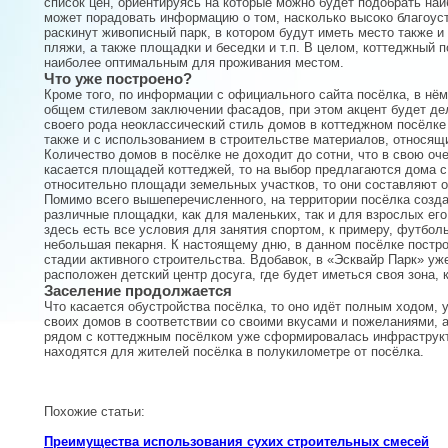
список цен, ориентируясь на которые можно будет подобрать на
может порадовать информацию о том, насколько высоко благоуст
раскинут живописный парк, в котором будут иметь место также 
пляжи, а также площадки и беседки и т.п. В целом, коттеджный
наиболее оптимальным для проживания местом.
Что уже построено?
Кроме того, по информации с официального сайта посёлка, в нё
общем стилевом заключении фасадов, при этом акцент будет дел
своего рода неоклассический стиль домов в коттеджном посёлке
также и с использованием в строительстве материалов, относящи
Количество домов в посёлке не доходит до сотни, что в свою оч
касается площадей коттеджей, то на выбор предлагаются дома с 
относительно площади земельных участков, то они составляют от
Помимо всего вышеперечисленного, на территории посёлка созда
различные площадки, как для маленьких, так и для взрослых его
здесь есть все условия для занятия спортом, к примеру, футбо
небольшая пекарня. К настоящему дню, в данном посёлке постро
стадии активного строительства. Вдобавок, в «Эсквайр Парк» у
расположен детский центр досуга, где будет иметься своя зона, к
Заселение продолжается
Что касается обустройства посёлка, то оно идёт полным ходом,
своих домов в соответствии со своими вкусами и пожеланиями, а
рядом с коттеджным посёлком уже сформировалась инфраструкту
находятся для жителей посёлка в полукилометре от посёлка.
Похожие статьи:
Преимущества использования сухих строительных смесей