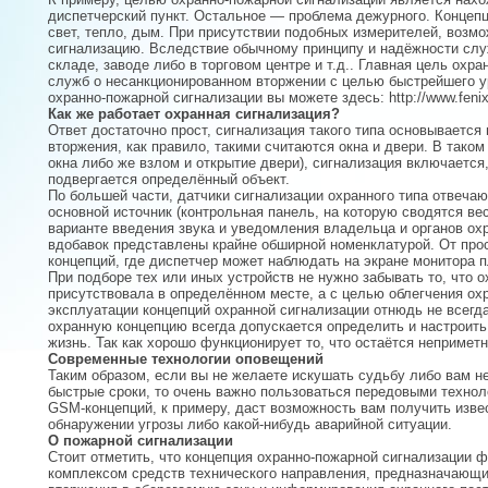
диспетчерский пункт. Остальное — проблема дежурного. Конце
свет, тепло, дым. При присутствии подобных измерителей, возм
сигнализацию. Вследствие обычному принципу и надёжности служ
складе, заводе либо в торговом центре и т.д.. Главная цель ох
служб о несанкционированном вторжении с целью быстрейшего у
охранно-пожарной сигнализации вы можете здесь: http://www.fenixal
Как же работает охранная сигнализация?
Ответ достаточно прост, сигнализация такого типа основывается
вторжения, как правило, такими считаются окна и двери. В таком
окна либо же взлом и открытие двери), сигнализация включается
подвергается определённый объект.
По большей части, датчики сигнализации охранного типа отвеча
основной источник (контрольная панель, на которую сводятся вес
варианте введения звука и уведомления владельца и органов ох
вдобавок представлены крайне обширной номенклатурой. От прос
концепций, где диспетчер может наблюдать на экране монитора п
При подборе тех или иных устройств не нужно забывать то, что о
присутствовала в определённом месте, а с целью облегчения охр
эксплуатации концепций охранной сигнализации отнюдь не всегда
охранную концепцию всегда допускается определить и настроить
жизнь. Так как хорошо функционирует то, что остаётся непримет
Современные технологии оповещений
Таким образом, если вы не желаете искушать судьбу либо вам н
быстрые сроки, то очень важно пользоваться передовыми техно
GSM-концепций, к примеру, даст возможность вам получить извес
обнаружении угрозы либо какой-нибудь аварийной ситуации.
О пожарной сигнализации
Стоит отметить, что концепция охранно-пожарной сигнализации
комплексом средств технического направления, предназначающи