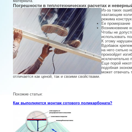
материала.
Погрешности в теплотехнических расчетах и неверны
Из-за таких оши
хватающим колич
режима констру
Ее промерзание
Возникновение к
Чтобы не допуст
использовать по
К этому нарушен
Вдобавок крепеж
на него сильно 
произойдет изги
исключительно п
Еще порой некот
подобная эконом
может отвечать 
отличается как ценой, так и своими свойствами.
Похожие статьи:
Как выполняется монтаж сотового поликарбоната?