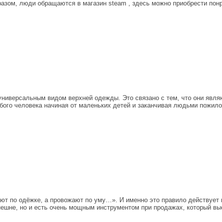
бразом, люди обращаются в магазин steam , здесь можно приобрести по
универсальным видом верхней одежды. Это связано с тем, что они явля
ого человека начиная от маленьких детей и заканчивая людьми пожилог
ют по одёжке, а провожают по уму…». И именно это правило действует в
внешне, но и есть очень мощным инструментом при продажах, который в