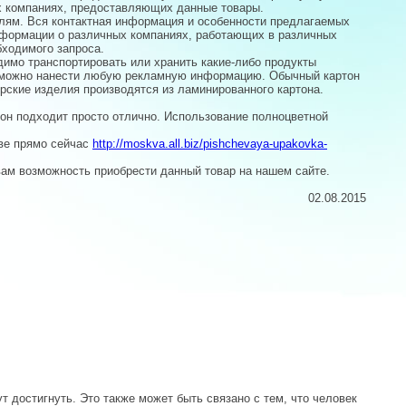
х компаниях, предоставляющих данные товары.
елям. Вся контактная информация и особенности предлагаемых
информации о различных компаниях, работающих в различных
бходимого запроса.
димо транспортировать или хранить какие-либо продукты
гко можно нанести любую рекламную информацию. Обычный картон
рские изделия производятся из ламинированного картона.
 он подходит просто отлично. Использование полноцветной
кве прямо сейчас
http://moskva.all.biz/pishchevaya-upakovka-
 вам возможность приобрести данный товар на нашем сайте.
02.08.2015
т достигнуть. Это также может быть связано с тем, что человек