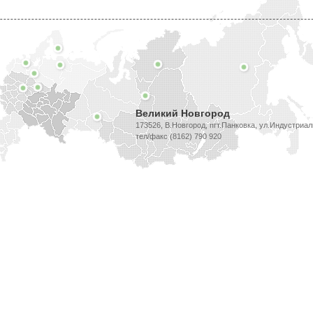
Великий Новгород
173526, В.Новгород, пгт.Панковка, ул.Индустриал
тел/факс (8162) 790 920