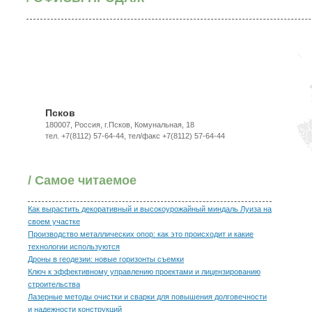
Псков
180007, Россия, г.Псков, Комунальная, 18
тел. +7(8112) 57-64-44, тел/факс +7(8112) 57-64-44
/ Самое читаемое
Как вырастить декоративный и высокоурожайный миндаль Луиза на
своем участке
Производство металлических опор: как это происходит и какие
технологии используются
Дроны в геодезии: новые горизонты съемки
Ключ к эффективному управлению проектами и лицензированию
строительства
Лазерные методы очистки и сварки для повышения долговечности
и надежности конструкций