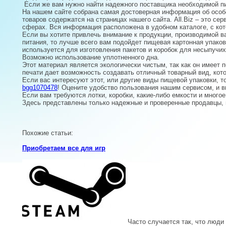
Если же вам нужно найти надежного поставщика необходимой п
На нашем сайте собрана самая достоверная информация об особ
товаров содержатся на страницах нашего сайта. All.Biz – это 
сферах. Вся информация расположена в удобном каталоге, с кот
Если вы хотите привлечь внимание к продукции, производимой в
питания, то лучше всего вам подойдет пищевая картонная упако
используется для изготовления пакетов и коробок для несыпучи
Возможно использование уплотненного дна.
Этот материал является экологически чистым, так как он имеет
печати дает возможность создавать отличный товарный вид, кот
Если вас интересуют этот, или другие виды пищевой упаковки, 
bgg1070478
! Оцените удобство пользования нашим сервисом, и в
Если вам требуются лотки, коробки, какие-либо емкости и много
Здесь представлены только надежные и проверенные продавцы, 
Похожие статьи:
Приобретаем все для игр
Часто случается так, что люди 