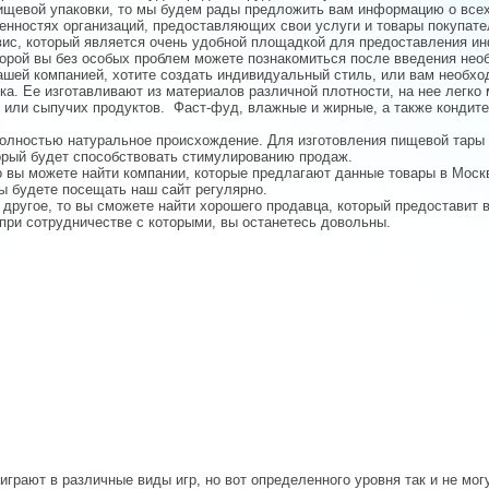
ищевой упаковки, то мы будем рады предложить вам информацию о все
енностях организаций, предоставляющих свои услуги и товары покупат
сервис, который является очень удобной площадкой для предоставления 
орой вы без особых проблем можете познакомиться после введения нео
ашей компанией, хотите создать индивидуальный стиль, или вам необхо
вка. Ее изготавливают из материалов различной плотности, на нее ле
х или сыпучих продуктов. Фаст-фуд, влажные и жирные, а также кондите
 полностью натуральное происхождение. Для изготовления пищевой тары
орый будет способствовать стимулированию продаж.
то вы можете найти компании, которые предлагают данные товары в Мос
ы будете посещать наш сайт регулярно.
е другое, то вы сможете найти хорошего продавца, который предоставит
при сотрудничестве с которыми, вы останетесь довольны.
играют в различные виды игр, но вот определенного уровня так и не могу