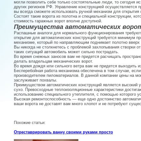
могли позволить себе только состоятельные люди, то сегодня и
других регионов РФ. Управление конструкцией осуществляется п
вы всегда сможете использовать ручной механизм для открытия 
Состоят такие ворота из полотна и специальной конструкции, ко
стоимость гаражных ворот вполне доступной.
Преимущества автоматических воро
Распашные аналоги для нормального функционирования требуют 
открытие для автоматических конструкций требуется минимум пр
механизме, который по направляющим поднимает полотно вверх и
Вы никогда не столкнетесь с проблемой захлопывания створки от
таких ситуаций автомобиль может сильно пострадать.
Во время снежных заносов вам не придется расчищать пространс
делать владельцам механических ворот.
Во время дождя или сильного ветра вам не придется выходить и
Бесперебойная работа механизма обеспечена в том случае, если
производителем пиломатериалов. В данной компании цены на мон
заслуживает похвалы.
Преимуществом автоматических конструкций является высокий ур
сухо. Превосходные теплоизоляционные характеристики достига
использованию специального утеплителя, с помощью которого 
Высокая ремонтоспособность — еще одно достоинство автоматич
ваши ворота не доставят вам много хлопот и не потребуют суще
Похожие статьи:
Отреставрировать ванну своими руками просто