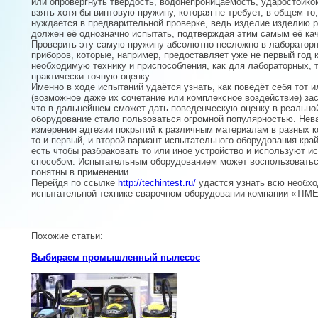
или опровергнуть твёрдость, водонепроницаемость, ударостойкой
взять хотя бы винтовую пружину, которая не требует, в общем-то
нуждается в предварительной проверке, ведь изделие изделию р
должен её однозначно испытать, подтверждая этим самым её кач
Проверить эту самую пружину абсолютно несложно в лаборатор
приборов, которые, например, предоставляет уже не первый год
необходимую технику и приспособления, как для лабораторных, 
практически точную оценку.
Именно в ходе испытаний удаётся узнать, как поведёт себя тот 
(возможное даже их сочетание или комплексное воздействие) зас
что в дальнейшем сможет дать поведенческую оценку в реально
оборудование стало пользоваться огромной популярностью. Нев
измерения адгезии покрытий к различным материалам в разных к
то и первый, и второй вариант испытательного оборудования кр
есть чтобы разбраковать то или иное устройство и используют 
способом. Испытательным оборудованием может воспользоватьс
понятны в применении.
Перейдя по ссылке
http://techintest.ru/
удастся узнать всю необх
испытательной технике сварочном оборудовании компании «TIM
Похожие статьи:
Выбираем промышленный пылесос