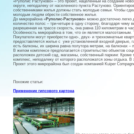
«Руполис Растуново» – это проект, нацеленный на создание нов
округе, неподалеку от населенного пункта Растуново. Ориентиро
собственниками жилья должны стать молодые семьи. Чтобы сдел
молодым людям обрести собственное жилье.
До микрорайона «
Руполис-Растуново
» можно достаточно легко 
количество полос – три-четыре в одну сторону, благодаря чему
разрешенная на трассе скорость, она равна 110 километрам в ча
Особенность микрорайона в том, что он является малоэтажным. 
Покупатели могут приобрести одно-, двух- и трехкомнатные кварт
предоставляется жилье с уже установленной входной дверью, га
есть балконы, их ширина равна полутора метрам, на балконах – 
В жилом комплексе предполагается строительство объектов соц
расположен детский сад, магазины, собственный паркинг. Кроме 
комплекс, неподалеку от которого расположатся зоны отдыха. В
Проект этого микрорайона был создан компанией Kuiper Compagn
Похожие статьи:
Применение гипсового картона