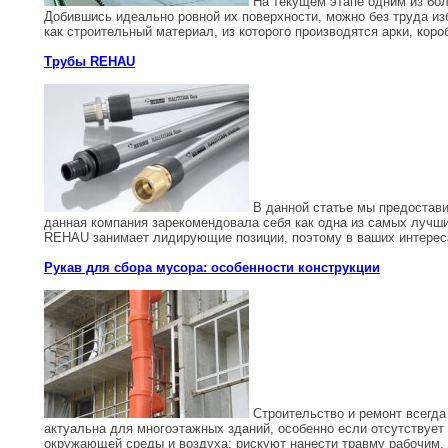
На текущем этапе одним из бол
Добившись идеально ровной их поверхности, можно без труда из
как строительный материал, из которого производятся арки, короб
Трубы REHAU
В данной статье мы предостави
данная компания зарекомендовала себя как одна из самых лучши
REHAU занимает лидирующие позиции, поэтому в ваших интереса
Рукав для сбора мусора: особенности конструкции
Строительство и ремонт всегда
актуальна для многоэтажных зданий, особенно если отсутствует
окружающей среды и воздуха; рискуют нанести травму рабочим, .