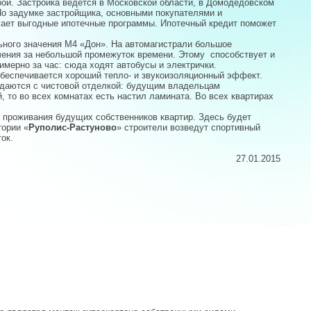
рой. Застройка ведется в Московской области, в Домодедовском
 По задумке застройщика, основными покупателями и
гает выгодные ипотечные программы. Ипотечный кредит поможет
ьного значения М4 «Дон». На автомагистрали большое
ачения за небольшой промежуток времени. Этому способствует и
имерно за час: сюда ходят автобусы и электрички.
обеспечивается хороший тепло- и звукоизоляционный эффект.
сдаются с чистовой отделкой: будущим владельцам
 то во всех комнатах есть настил ламината. Во всех квартирах
 проживания будущих собственников квартир. Здесь будет
тории «
Руполис-Растуново
» строители возведут спортивный
ок.
27.01.2015