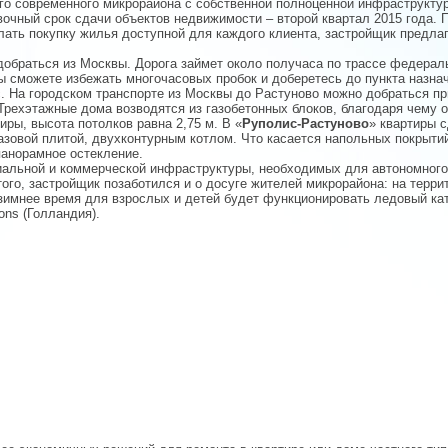
ого современного микрорайона с собственной полноценной инфраструкту
вочный срок сдачи объектов недвижимости – второй квартал 2015 года.
ать покупку жилья доступной для каждого клиента, застройщик предла
добраться из Москвы. Дорога займет около получаса по трассе федерал
 вы сможете избежать многочасовых пробок и доберетесь до пункта назн
с. На городском транспорте из Москвы до Растуново можно добраться пр
Трехэтажные дома возводятся из газобетонных блоков, благодаря чему 
иры, высота потолков равна 2,75 м. В «
Руполис-Растуново
» квартиры 
зовой плитой, двухконтурным котлом. Что касается напольных покрытий,
панорамное остекление.
иальной и коммерческой инфраструктуры, необходимых для автономного
того, застройщик позаботился и о досуге жителей микрорайона: на терри
 зимнее время для взрослых и детей будет функционировать ледовый кат
ons (Голландия).