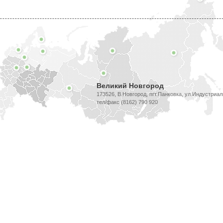
Великий Новгород
173526, В.Новгород, пгт.Панковка, ул.Индустриал
тел/факс (8162) 790 920