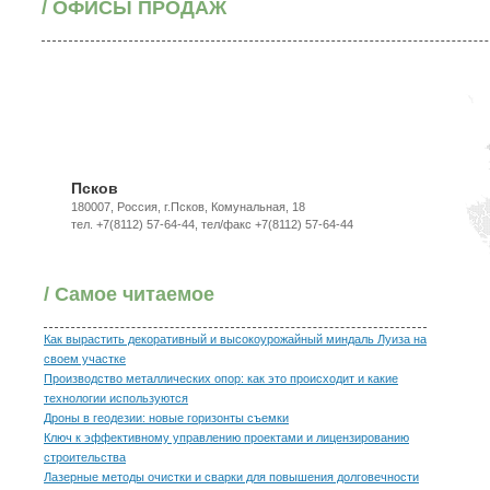
/ ОФИСЫ ПРОДАЖ
Псков
180007, Россия, г.Псков, Комунальная, 18
тел. +7(8112) 57-64-44, тел/факс +7(8112) 57-64-44
/ Самое читаемое
Как вырастить декоративный и высокоурожайный миндаль Луиза на
своем участке
Производство металлических опор: как это происходит и какие
технологии используются
Дроны в геодезии: новые горизонты съемки
Ключ к эффективному управлению проектами и лицензированию
строительства
Лазерные методы очистки и сварки для повышения долговечности