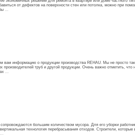
ее экономичных решений для ремонта в квартире или доме частного тип
бавиться от дефектов на поверхности стен или потолка, можно при пом
ы ...
м вам информацию о продукции производства REHAU. Мы не просто так
х производителей труб и другой продукции. Очень важно отметить, что 
х ...
 сопровождаются большим количеством мусора. Для его уборки работник
 вертикальная технология перебрасывания отходов. Строители, которые 
..