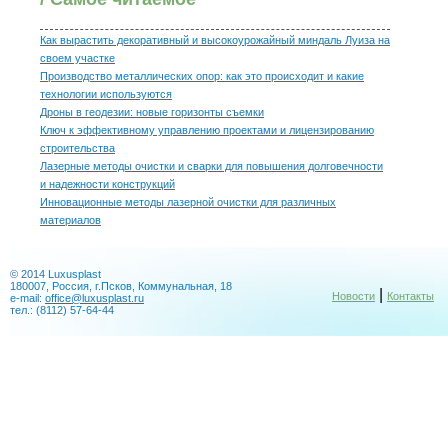
Как вырастить декоративный и высокоурожайный миндаль Луиза на
своем участке
Производство металлических опор: как это происходит и какие
технологии используются
Дроны в геодезии: новые горизонты съемки
Ключ к эффективному управлению проектами и лицензированию
строительства
Лазерные методы очистки и сварки для повышения долговечности
и надежности конструкций
Инновационные методы лазерной очистки для различных
материалов
© 2014 Luxusplast
180007, Россия, г.Псков, Коммунальная, 18
|
Новости
Контакты
e-mail:
office@luxusplast.ru
тел.: (8112) 57-64-44