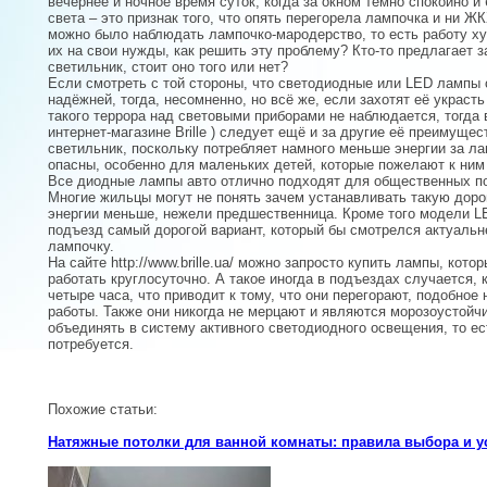
вечернее и ночное время суток, когда за окном темно спокойно и
света – это признак того, что опять перегорела лампочка и ни Ж
можно было наблюдать лампочко-мародерство, то есть работу ху
их на свои нужды, как решить эту проблему? Кто-то предлагает
светильник, стоит оно того или нет?
Если смотреть с той стороны, что светодиодные или LED лампы 
надёжней, тогда, несомненно, но всё же, если захотят её украст
такого террора над световыми приборами не наблюдается, тогда 
интернет-магазине Brille ) следует ещё и за другие её преимущ
светильник, поскольку потребляет намного меньше энергии за ла
опасны, особенно для маленьких детей, которые пожелают к ним
Все диодные лампы авто отлично подходят для общественных по
Многие жильцы могут не понять зачем устанавливать такую доро
энергии меньше, нежели предшественница. Кроме того модели L
подъезд самый дорогой вариант, который бы смотрелся актуаль
лампочку.
На сайте http://www.brille.ua/ можно запросто купить лампы, кот
работать круглосуточно. А такое иногда в подъездах случается,
четыре часа, что приводит к тому, что они перегорают, подобно
работы. Также они никогда не мерцают и являются морозоустойч
объединять в систему активного светодиодного освещения, то ес
потребуется.
Похожие статьи:
Натяжные потолки для ванной комнаты: правила выбора и у