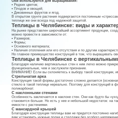
Они используются для выращивания:
• Редких цветов;
• Плодов и овощей;
• Диковинных фруктов и ягод.
В открытом грунте растения подвергаются постоянным «стрессам»
теплице же они всегда под надежной защитой.
Теплицы в Челябинске: виды и характе
На рынке представлен широчайший ассортимент продукции, созд
можно провести в зависимости от:
• Размеров;
• Формы;
• Основного материала;
• Наличия отопления или его отсутствия и по другим характерист
Но главное преимущество конструкций в том, что выращивать ов
Теплицы в Челябинске с вертикальным
Благодаря наличию вертикальных стен к ним легко можно прикре
функциональные, чем и заслужили признание.
ВНИМАНИЕ! Если вы склоняетесь к выбору такой конструкции, им
Стрельчатая арка
Конструкция такой формы достаточно сложно делается (основная
стекло в такой теплице нереально. Поэтому для конструкций в ф
поликарбонат.
С наклонными стенами
Особенность заключается в наклоне стен. Они как будто бы «ух
становится больше. Но есть у нее и небольшой недостаток: на т
емкости с растениями.
С мансардной крышей
Благодаря конструкции теплицы вам не придется постоянно нагиб
вам установить нужные полки и стеллажи без особого напряжени